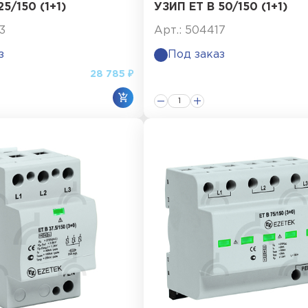
5/150 (1+1)
УЗИП ET B 50/150 (1+1)
3
Арт.: 504417
з
Под заказ
28 785 ₽