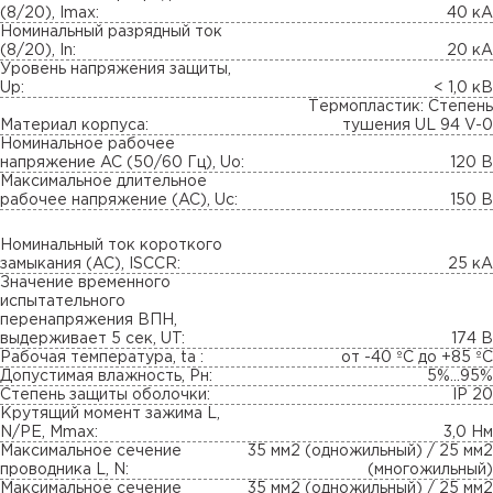
(8/20), Imax:
40 кА
Номинальный разрядный ток
(8/20), In:
20 кА
Уровень напряжения защиты,
Up:
< 1,0 кВ
Термопластик: Степень
Материал корпуса:
тушения UL 94 V-0
Номинальное рабочее
напряжение AC (50/60 Гц), Uo:
120 B
Максимальное длительное
рабочее напряжение (AC), Uc:
150 В
Номинальный ток короткого
замыкания (AC), ISCCR:
25 кА
Значение временного
испытательного
перенапряжения ВПН,
выдерживает 5 сек, UT:
174 В
Рабочая температура, ta :
от -40 ºC до +85 ºC
Допустимая влажность, Pн:
5%...95%
Степень защиты оболочки:
IP 20
Крутящий момент зажима L,
N/PE, Mmax:
3,0 Нм
Максимальное сечение
35 мм2 (одножильный) / 25 мм2
проводника L, N:
(многожильный)
Максимальное сечение
35 мм2 (одножильный) / 25 мм2