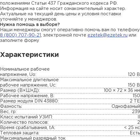
положениями Статьи 437 Гражданского кодекса РФ.
Информация на сайте носит ознакомительный характер.
Актуальные на текущий день цены и условия поставки
уточняйте у менеджеров.
Нужна помощь в выборе?
Наши менеджеры смогут оперативно помочь вам по телефону
8 (800) 707-90-21
, электронной почте
ezetek@ezetek.ru
или
заполните форму
Характеристики
Номинальное рабочее
напряжение, Uo:
120 В
Максимальное длительное
рабочее напряжение, Uc:
150 В
Размер (В×Ш×Д):
100 × 72 × 36 мм
Рабочее напряжение, В:
150
Размер модуля DIN 43880:
2 TE
Фазность:
Однофазный
Вес, гр:
239
Класс испытаний УЗИП:
II
Количество полюсов:
2
Время срабатывания, tA:
< 25 нс
Тепловая защита:
Есть
Максимальный разрядный ток