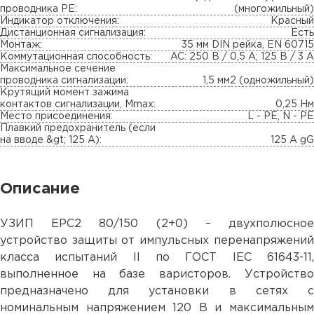
проводника PE:
(многожильный)
Индикатор отключения:
Красный
Дистанционная сигнализация:
Есть
Монтаж:
35 мм DIN рейка, EN 60715
Коммутационная способность:
AC: 250 В / 0,5 А; 125 В / 3 А
Максимальное сечение
проводника сигнализации:
1,5 мм2 (одножильный)
Крутящий момент зажима
контактов сигнализации, Mmax:
0,25 Нм
Место присоединения:
L - PE, N - PE
Плавкий предохранитель (если
на вводе &gt; 125 A):
125 A gG
Описание
УЗИП ЕРС2 80/150 (2+0) – двухполюсное
устройство защиты от импульсных перенапряжений
класса испытаний II по ГОСТ IEC 61643-11,
выполненное на базе варисторов. Устройство
предназначено для установки в сетях с
номинальным напряжением 120 В и максимальным