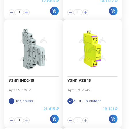
12 883 ₽
14 027 ₽
УЗИП IMD2-15
УЗИП VZE 15
Арт.: 513062
Арт.: 702542
Под заказ
3 шт. на складе
21 415 ₽
18 121 ₽