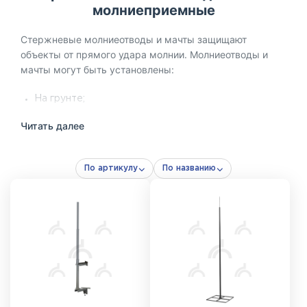
молниеприемные
Стержневые молниеотводы и мачты защищают
объекты от прямого удара молнии. Молниеотводы и
мачты могут быть установлены:
На грунте;
На бетонной поверхности;
Читать далее
На кровле здания;
На фасаде здания.
По артикулу
По названию
Стержневой молниеотвод представляет собой готовую
конструкцию, включающую все необходимые
элементы для закрепления мачты в нужном положении
(элементы заземления в состав молниеотвода не
входят и приобретаются отдельно в зависимости от
типа грунта).
Мачта – основное изделие, которое состоит из секций