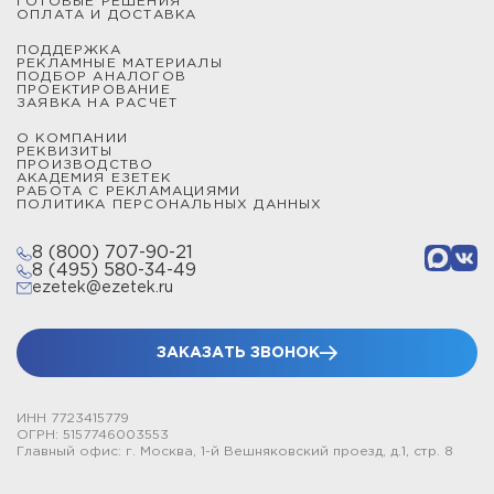
«Ezetek» специализируется на разработках в области
ГОТОВЫЕ РЕШЕНИЯ
ОПЛАТА И ДОСТАВКА
электроэнергетики, мы выполняем заказы любого
объема и сложности с доставкой по всей России.
ПОДДЕРЖКА
РЕКЛАМНЫЕ МАТЕРИАЛЫ
ПОДБОР АНАЛОГОВ
ПРОЕКТИРОВАНИЕ
ЗАЯВКА НА РАСЧЕТ
О КОМПАНИИ
РЕКВИЗИТЫ
ПРОИЗВОДСТВО
АКАДЕМИЯ ЕЗЕТЕК
РАБОТА С РЕКЛАМАЦИЯМИ
ПОЛИТИКА ПЕРСОНАЛЬНЫХ ДАННЫХ
8 (800) 707-90-21
8 (495) 580-34-49
ezetek@ezetek.ru
ЗАКАЗАТЬ ЗВОНОК
ИНН 7723415779
ОГРН: 5157746003553
Главный офис: г. Москва, 1-й Вешняковский проезд, д.1, стр. 8