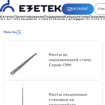
Главная
Каталог
Стержневые молниеотводы и мачты молниеприемны
КАТАЛОГ
Каталог
Проектирование
Поддержка
Калькуляторы
Произво
СТЕРЖНЕВЫЕ МОЛНИЕОТВОДЫ И МАЧТ
Фильтры
Мачты из
нержавеющей стали.
Серия СММ
Мачты секционные
стеновые на