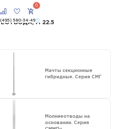
отвода, м 22.5
 (495) 580-34-49
ОТВОДА, М 22.5
Мачты секционные
гибридные. Серия СМГ
Молниеотводы на
основании. Серия