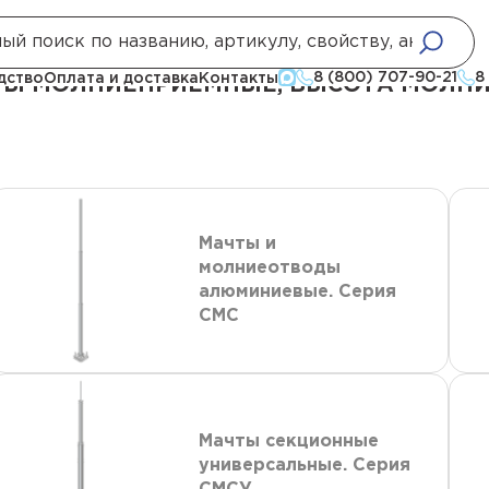
е
Стержневые молниеотводы и мачты молниеприемные, высота молние
8 (800) 707-90-21
8
дство
Оплата и доставка
Контакты
Ы МОЛНИЕПРИЕМНЫЕ, ВЫСОТА МОЛНИЕ
Мачты и
молниеотводы
алюминиевые. Серия
СМС
Мачты секционные
универсальные. Серия