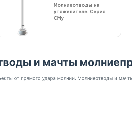
Молниеотводы на
утяжелителе. Серия
СМу
тводы и мачты молниеп
кты от прямого удара молнии. Молниеотводы и мачты