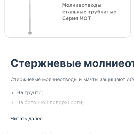
Молниеотводы
стальные трубчатые.
Серия МОТ
Стержневые молниео
Стержневые молниеотводы и мачты защищают объе
На грунте;
На бетонной поверхности;
На кровле здания;
Читать далее
На фасаде здания.