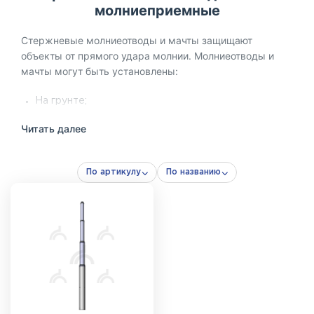
молниеприемные
Стержневые молниеотводы и мачты защищают
объекты от прямого удара молнии. Молниеотводы и
мачты могут быть установлены:
На грунте;
На бетонной поверхности;
Читать далее
На кровле здания;
На фасаде здания.
По артикулу
По названию
Стержневой молниеотвод представляет собой готовую
конструкцию, включающую все необходимые
элементы для закрепления мачты в нужном положении
(элементы заземления в состав молниеотвода не
входят и приобретаются отдельно в зависимости от
типа грунта).
Мачта – основное изделие, которое состоит из секций