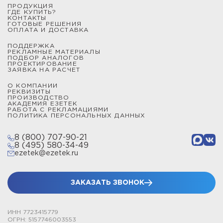
ПРОДУКЦИЯ
от 1 до 9 метров и закрепляются на плоских
ГДЕ КУПИТЬ?
КОНТАКТЫ
поверхностях при помощи бетонных утяжелителей.
ГОТОВЫЕ РЕШЕНИЯ
ОПЛАТА И ДОСТАВКА
Мачты и молниеотводы секционные типа СММ
ПОДДЕРЖКА
изготовлены из алюминиевых секций, которые
РЕКЛАМНЫЕ МАТЕРИАЛЫ
ПОДБОР АНАЛОГОВ
надежно скрепляются между собой, образуя защитную
ПРОЕКТИРОВАНИЕ
ЗАЯВКА НА РАСЧЕТ
конструкцию от 2,3 до 22,5 метров.
О КОМПАНИИ
РЕКВИЗИТЫ
Мачты и молниеотводы телескопические типа СМТ
ПРОИЗВОДСТВО
АКАДЕМИЯ ЕЗЕТЕК
выполнены из стальных секций и позволяют получить
РАБОТА С РЕКЛАМАЦИЯМИ
зону защиты от молнии произвольной высоты до 15,5
ПОЛИТИКА ПЕРСОНАЛЬНЫХ ДАННЫХ
метров включительно. Все телескопические изделия
8 (800) 707-90-21
закрепляются при помощи подпятников и комплектов
8 (495) 580-34-49
растяжек.
ezetek@ezetek.ru
Чтобы сделать расчет цены проекта, выбрать
конструкцию молниеотвода, спроектировать систему
ЗАКАЗАТЬ ЗВОНОК
заземления или купить устройство защиты от
импульсных перенапряжений, обратитесь к
ИНН 7723415779
сотрудникам по телефону или через онлайн-чат.
ОГРН: 5157746003553