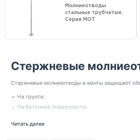
Молниеотводы
стальные трубчатые.
Серия МОТ
Стержневые молниео
Стержневые молниеотводы и мачты защищают объе
На грунте;
На бетонной поверхности;
На кровле здания;
Читать далее
На фасаде здания.