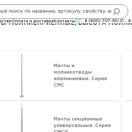
е
Стержневые молниеотводы и мачты молниеприемные, высота молние
8 (800) 707-90-21
8
дство
Оплата и доставка
Контакты
 МОЛНИЕПРИЕМНЫЕ, ВЫСОТА МОЛНИЕО
Мачты и
молниеотводы
алюминиевые. Серия
СМС
Мачты секционные
универсальные. Серия