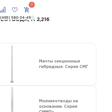
отвода, м 2,216
 (495) 580-34-49
ТВОДА, М 2,216
Мачты секционные
гибридные. Серия СМГ
Молниеотводы на
основании. Серия