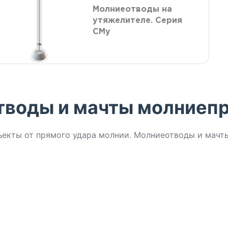
Молниеотводы на
утяжелителе. Серия
СМу
тводы и мачты молниеп
кты от прямого удара молнии. Молниеотводы и мачты