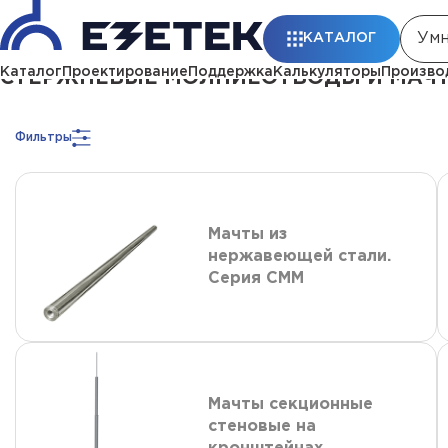
Главная
Каталог
Стержневые молниеотводы и мачты молниеприемны
КАТАЛОГ
Каталог
Проектирование
Поддержка
Калькуляторы
Произво
СТЕРЖНЕВЫЕ МОЛНИЕОТВОДЫ И МАЧТЫ
Фильтры
Мачты из
нержавеющей стали.
Серия СММ
Мачты секционные
стеновые на