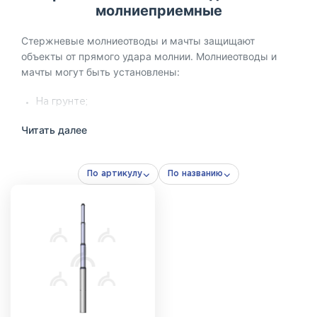
молниеприемные
Стержневые молниеотводы и мачты защищают
объекты от прямого удара молнии. Молниеотводы и
мачты могут быть установлены:
На грунте;
На бетонной поверхности;
Читать далее
На кровле здания;
На фасаде здания.
По артикулу
По названию
Стержневой молниеотвод представляет собой готовую
конструкцию, включающую все необходимые
элементы для закрепления мачты в нужном положении
(элементы заземления в состав молниеотвода не
входят и приобретаются отдельно в зависимости от
типа грунта).
Мачта – основное изделие, которое состоит из секций