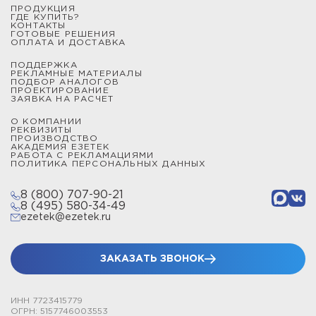
ПРОДУКЦИЯ
от 1 до 9 метров и закрепляются на плоских
ГДЕ КУПИТЬ?
КОНТАКТЫ
поверхностях при помощи бетонных утяжелителей.
ГОТОВЫЕ РЕШЕНИЯ
ОПЛАТА И ДОСТАВКА
Мачты и молниеотводы секционные типа СММ
ПОДДЕРЖКА
изготовлены из алюминиевых секций, которые
РЕКЛАМНЫЕ МАТЕРИАЛЫ
ПОДБОР АНАЛОГОВ
надежно скрепляются между собой, образуя защитную
ПРОЕКТИРОВАНИЕ
ЗАЯВКА НА РАСЧЕТ
конструкцию от 2,3 до 22,5 метров.
О КОМПАНИИ
РЕКВИЗИТЫ
Мачты и молниеотводы телескопические типа СМТ
ПРОИЗВОДСТВО
АКАДЕМИЯ ЕЗЕТЕК
выполнены из стальных секций и позволяют получить
РАБОТА С РЕКЛАМАЦИЯМИ
зону защиты от молнии произвольной высоты до 15,5
ПОЛИТИКА ПЕРСОНАЛЬНЫХ ДАННЫХ
метров включительно. Все телескопические изделия
8 (800) 707-90-21
закрепляются при помощи подпятников и комплектов
8 (495) 580-34-49
растяжек.
ezetek@ezetek.ru
Чтобы сделать расчет цены проекта, выбрать
конструкцию молниеотвода, спроектировать систему
ЗАКАЗАТЬ ЗВОНОК
заземления или купить устройство защиты от
импульсных перенапряжений, обратитесь к
ИНН 7723415779
сотрудникам по телефону или через онлайн-чат.
ОГРН: 5157746003553