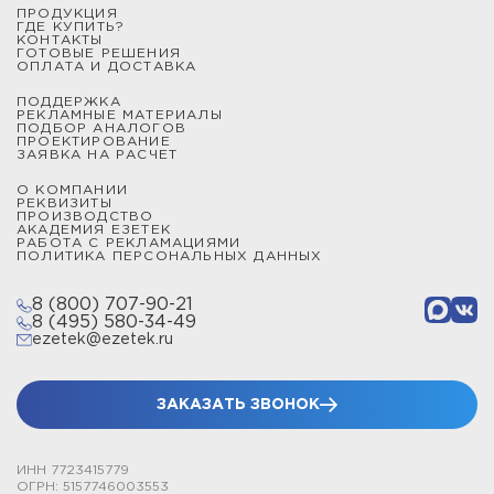
ПРОДУКЦИЯ
от 1 до 9 метров и закрепляются на плоских
ГДЕ КУПИТЬ?
КОНТАКТЫ
поверхностях при помощи бетонных утяжелителей.
ГОТОВЫЕ РЕШЕНИЯ
ОПЛАТА И ДОСТАВКА
Мачты и молниеотводы секционные типа СММ
ПОДДЕРЖКА
изготовлены из алюминиевых секций, которые
РЕКЛАМНЫЕ МАТЕРИАЛЫ
ПОДБОР АНАЛОГОВ
надежно скрепляются между собой, образуя защитную
ПРОЕКТИРОВАНИЕ
ЗАЯВКА НА РАСЧЕТ
конструкцию от 2,3 до 22,5 метров.
О КОМПАНИИ
РЕКВИЗИТЫ
Мачты и молниеотводы телескопические типа СМТ
ПРОИЗВОДСТВО
АКАДЕМИЯ ЕЗЕТЕК
выполнены из стальных секций и позволяют получить
РАБОТА С РЕКЛАМАЦИЯМИ
зону защиты от молнии произвольной высоты до 15,5
ПОЛИТИКА ПЕРСОНАЛЬНЫХ ДАННЫХ
метров включительно. Все телескопические изделия
8 (800) 707-90-21
закрепляются при помощи подпятников и комплектов
8 (495) 580-34-49
растяжек.
ezetek@ezetek.ru
Чтобы сделать расчет цены проекта, выбрать
конструкцию молниеотвода, спроектировать систему
ЗАКАЗАТЬ ЗВОНОК
заземления или купить устройство защиты от
импульсных перенапряжений, обратитесь к
ИНН 7723415779
сотрудникам по телефону или через онлайн-чат.
ОГРН: 5157746003553