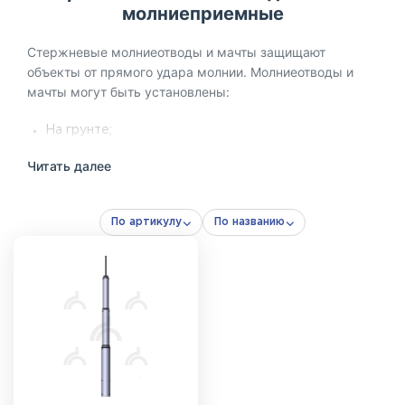
молниеприемные
Стержневые молниеотводы и мачты защищают
объекты от прямого удара молнии. Молниеотводы и
мачты могут быть установлены:
На грунте;
На бетонной поверхности;
Читать далее
На кровле здания;
На фасаде здания.
По артикулу
По названию
Стержневой молниеотвод представляет собой готовую
конструкцию, включающую все необходимые
элементы для закрепления мачты в нужном положении
(элементы заземления в состав молниеотвода не
входят и приобретаются отдельно в зависимости от
типа грунта).
Мачта – основное изделие, которое состоит из секций