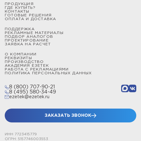
ПРОДУКЦИЯ
от 1 до 9 метров и закрепляются на плоских
ГДЕ КУПИТЬ?
КОНТАКТЫ
поверхностях при помощи бетонных утяжелителей.
ГОТОВЫЕ РЕШЕНИЯ
ОПЛАТА И ДОСТАВКА
Мачты и молниеотводы секционные типа СММ
ПОДДЕРЖКА
изготовлены из алюминиевых секций, которые
РЕКЛАМНЫЕ МАТЕРИАЛЫ
ПОДБОР АНАЛОГОВ
надежно скрепляются между собой, образуя защитную
ПРОЕКТИРОВАНИЕ
ЗАЯВКА НА РАСЧЕТ
конструкцию от 2,3 до 22,5 метров.
О КОМПАНИИ
РЕКВИЗИТЫ
Мачты и молниеотводы телескопические типа СМТ
ПРОИЗВОДСТВО
АКАДЕМИЯ ЕЗЕТЕК
выполнены из стальных секций и позволяют получить
РАБОТА С РЕКЛАМАЦИЯМИ
зону защиты от молнии произвольной высоты до 15,5
ПОЛИТИКА ПЕРСОНАЛЬНЫХ ДАННЫХ
метров включительно. Все телескопические изделия
8 (800) 707-90-21
закрепляются при помощи подпятников и комплектов
8 (495) 580-34-49
растяжек.
ezetek@ezetek.ru
Чтобы сделать расчет цены проекта, выбрать
конструкцию молниеотвода, спроектировать систему
ЗАКАЗАТЬ ЗВОНОК
заземления или купить устройство защиты от
импульсных перенапряжений, обратитесь к
ИНН 7723415779
сотрудникам по телефону или через онлайн-чат.
ОГРН: 5157746003553