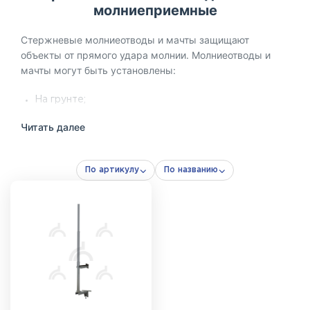
молниеприемные
Стержневые молниеотводы и мачты защищают
объекты от прямого удара молнии. Молниеотводы и
мачты могут быть установлены:
На грунте;
На бетонной поверхности;
Читать далее
На кровле здания;
На фасаде здания.
По артикулу
По названию
Стержневой молниеотвод представляет собой готовую
конструкцию, включающую все необходимые
элементы для закрепления мачты в нужном положении
(элементы заземления в состав молниеотвода не
входят и приобретаются отдельно в зависимости от
типа грунта).
Мачта – основное изделие, которое состоит из секций