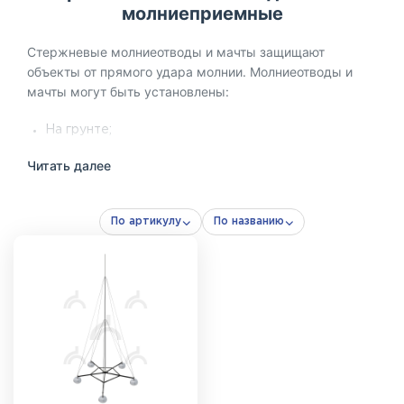
молниеприемные
Стержневые молниеотводы и мачты защищают
объекты от прямого удара молнии. Молниеотводы и
мачты могут быть установлены:
На грунте;
На бетонной поверхности;
Читать далее
На кровле здания;
На фасаде здания.
По артикулу
По названию
Стержневой молниеотвод представляет собой готовую
конструкцию, включающую все необходимые
элементы для закрепления мачты в нужном положении
(элементы заземления в состав молниеотвода не
входят и приобретаются отдельно в зависимости от
типа грунта).
Мачта – основное изделие, которое состоит из секций