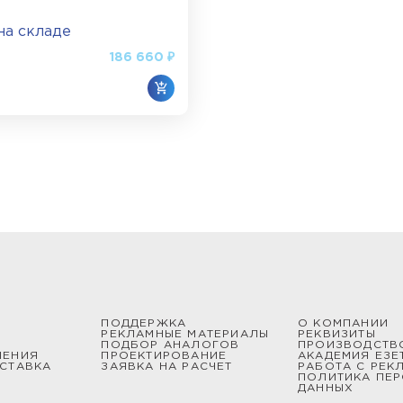
товлены из алюминиевых секций, которые надежно ск
 на складе
186 660 ₽
 выполнены из стальных секций и позволяют получить
опические изделия закрепляются при помощи подпятник
струкцию молниеотвода, спроектировать систему зазе
удникам по телефону или через онлайн-чат. «Ezetek» с
 любого объема и сложности с доставкой по всей Росс
ПОДДЕРЖКА
О КОМПАНИИ
РЕКЛАМНЫЕ МАТЕРИАЛЫ
РЕКВИЗИТЫ
ПОДБОР АНАЛОГОВ
ПРОИЗВОДСТВ
ШЕНИЯ
ПРОЕКТИРОВАНИЕ
АКАДЕМИЯ ЕЗЕ
СТАВКА
ЗАЯВКА НА РАСЧЕТ
РАБОТА С РЕК
ПОЛИТИКА ПЕ
ДАННЫХ