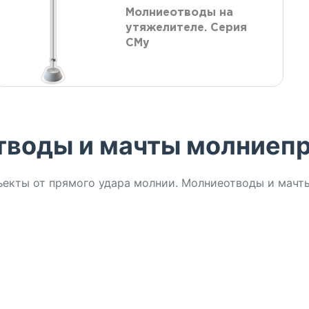
Молниеотводы на
утяжелителе. Серия
СМу
тводы и мачты молниеп
кты от прямого удара молнии. Молниеотводы и мачты