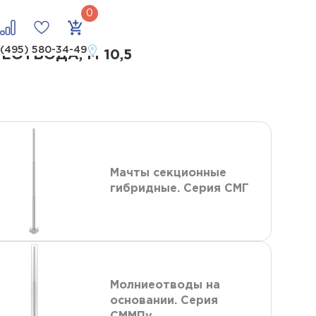
твода, м 10,5
 (495) 580-34-49
ТВОДА, М 10,5
Мачты секционные
гибридные. Серия СМГ
Молниеотводы на
основании. Серия