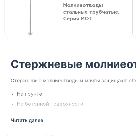
Молниеотводы
стальные трубчатые.
Серия МОТ
Стержневые молниео
Стержневые молниеотводы и мачты защищают объе
На грунте;
На бетонной поверхности;
На кровле здания;
Читать далее
На фасаде здания.