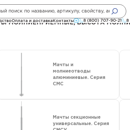
е
Стержневые молниеотводы и мачты молниеприемные, высота молниео
8 (800) 707-90-21
8
дство
Оплата и доставка
Контакты
 МОЛНИЕПРИЕМНЫЕ, ВЫСОТА МОЛНИЕО
Мачты и
молниеотводы
алюминиевые. Серия
СМС
Мачты секционные
универсальные. Серия