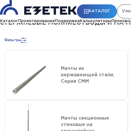
Главная
Каталог
Стержневые молниеотводы и мачты молниеприемны
КАТАЛОГ
Каталог
Проектирование
Поддержка
Калькуляторы
Произво
СТЕРЖНЕВЫЕ МОЛНИЕОТВОДЫ И МАЧТЫ
Фильтры
Мачты из
нержавеющей стали.
Серия СММ
Мачты секционные
стеновые на