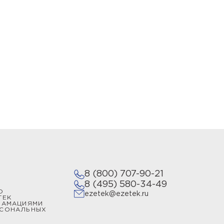
репляются между собой, образуя
 зону защиты от молнии произвольной
ов и комплектов растяжек.
мления или купить устройство защиты
пециализируется на разработках в
ии.
8 (800) 707-90-21
8 (495) 580-34-49
О
ezetek@ezetek.ru
ТЕК
ЛАМАЦИЯМИ
РСОНАЛЬНЫХ