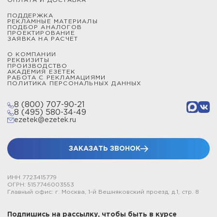
ОПЛАТА И ДОСТАВКА
«Ezetek» специализируется на разработках в области
электроэнергетики, мы выполняем заказы любого
ПОДДЕРЖКА
РЕКЛАМНЫЕ МАТЕРИАЛЫ
объема и сложности с доставкой по всей России.
ПОДБОР АНАЛОГОВ
ПРОЕКТИРОВАНИЕ
ЗАЯВКА НА РАСЧЕТ
О КОМПАНИИ
РЕКВИЗИТЫ
ПРОИЗВОДСТВО
АКАДЕМИЯ ЕЗЕТЕК
РАБОТА С РЕКЛАМАЦИЯМИ
ПОЛИТИКА ПЕРСОНАЛЬНЫХ ДАННЫХ
8 (800) 707-90-21
8 (495) 580-34-49
ezetek@ezetek.ru
ЗАКАЗАТЬ ЗВОНОК
ИНН 7723415779
ОГРН: 5157746003553
Главный офис: г. Москва, 1-й Вешняковский проезд, д.1, стр. 8
Подпишись на рассылку, чтобы быть в курсе