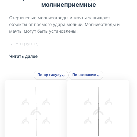
молниеприемные
Стержневые молниеотводы и мачты защищают
объекты от прямого удара молнии. Молниеотводы и
мачты могут быть установлены:
На грунте;
На бетонной поверхности;
Читать далее
На кровле здания;
На фасаде здания.
По артикулу
По названию
Стержневой молниеотвод представляет собой готовую
конструкцию, включающую все необходимые
элементы для закрепления мачты в нужном положении
(элементы заземления в состав молниеотвода не
входят и приобретаются отдельно в зависимости от
типа грунта).
Мачта – основное изделие, которое состоит из секций