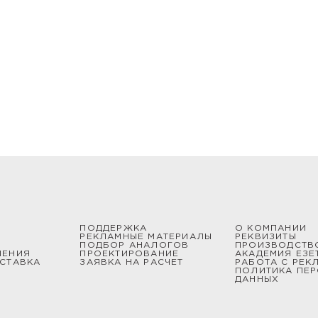
товлены из алюминиевых секций, которые надежно ск
 выполнены из стальных секций и позволяют получить
опические изделия закрепляются при помощи подпятник
струкцию молниеотвода, спроектировать систему зазе
удникам по телефону или через онлайн-чат. «Ezetek» с
 любого объема и сложности с доставкой по всей Росс
ПОДДЕРЖКА
О КОМПАНИИ
РЕКЛАМНЫЕ МАТЕРИАЛЫ
РЕКВИЗИТЫ
ПОДБОР АНАЛОГОВ
ПРОИЗВОДСТВ
ШЕНИЯ
ПРОЕКТИРОВАНИЕ
АКАДЕМИЯ ЕЗЕ
СТАВКА
ЗАЯВКА НА РАСЧЕТ
РАБОТА С РЕК
ПОЛИТИКА ПЕ
ДАННЫХ