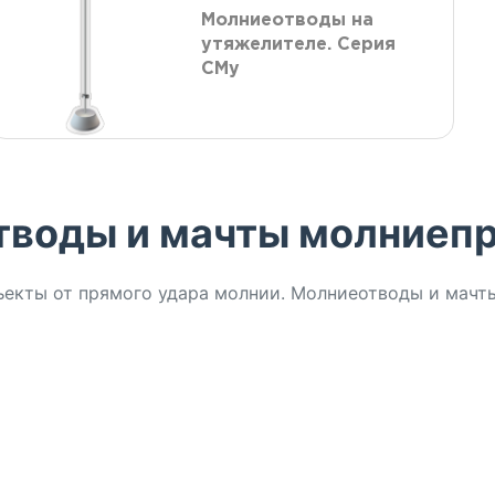
Молниеотводы на
утяжелителе. Серия
СМу
тводы и мачты молниеп
кты от прямого удара молнии. Молниеотводы и мачты