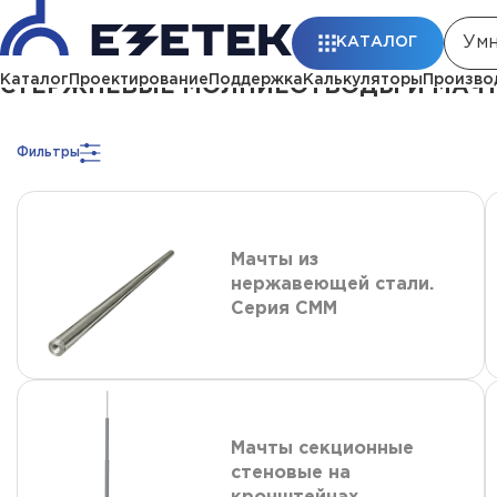
Главная
Каталог
Стержневые молниеотводы и мачты молниеприемны
КАТАЛОГ
Каталог
Проектирование
Поддержка
Калькуляторы
Произво
СТЕРЖНЕВЫЕ МОЛНИЕОТВОДЫ И МАЧТ
Фильтры
Мачты из
нержавеющей стали.
Серия СММ
Мачты секционные
стеновые на