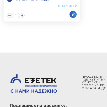
Мачты и молниеотводы секционные типа СММ изго
603 900 ₽
защитную конструкцию от 2,3 до 22,5 метров.
Мачты и молниеотводы телескопические типа СМТ
высоты до 15,5 метров включительно. Все телеск
Чтобы сделать расчет цены проекта, выбрать кон
от импульсных перенапряжений, обратитесь к сотр
области электроэнергетики, мы выполняем заказы
ПРОДУКЦИЯ
ГДЕ КУПИТЬ?
КОНТАКТЫ
ГОТОВЫЕ РЕ
ОПЛАТА И ДО
Подпишись на рассылку,