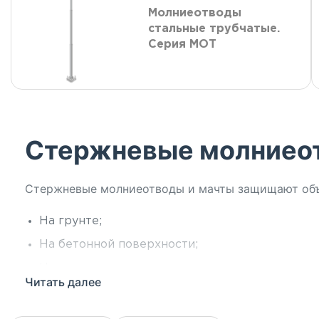
Молниеотводы
стальные трубчатые.
Серия МОТ
Стержневые молниео
Стержневые молниеотводы и мачты защищают объе
На грунте;
На бетонной поверхности;
На кровле здания;
Читать далее
На фасаде здания.