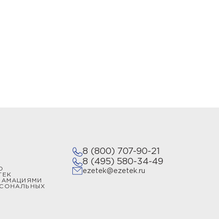
репляются между собой, образуя
 зону защиты от молнии произвольной
ов и комплектов растяжек.
мления или купить устройство защиты
пециализируется на разработках в
ии.
8 (800) 707-90-21
8 (495) 580-34-49
О
ezetek@ezetek.ru
ТЕК
ЛАМАЦИЯМИ
РСОНАЛЬНЫХ