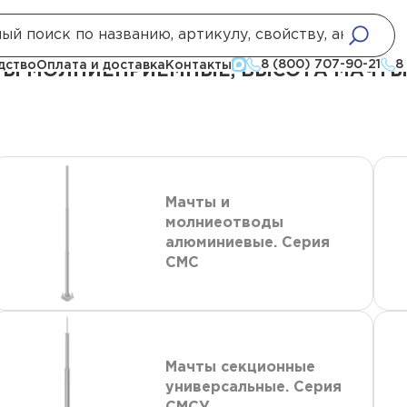
е
Стержневые молниеотводы и мачты молниеприемные, высота мачты,
8 (800) 707-90-21
8
дство
Оплата и доставка
Контакты
Ы МОЛНИЕПРИЕМНЫЕ, ВЫСОТА МАЧТЫ,
Мачты и
молниеотводы
алюминиевые. Серия
СМС
Мачты секционные
универсальные. Серия