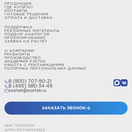
ПРОДУКЦИЯ
от 1 до 9 метров и закрепляются на плоских
ГДЕ КУПИТЬ?
КОНТАКТЫ
поверхностях при помощи бетонных утяжелителей.
ГОТОВЫЕ РЕШЕНИЯ
ОПЛАТА И ДОСТАВКА
Мачты и молниеотводы секционные типа СММ
ПОДДЕРЖКА
изготовлены из алюминиевых секций, которые
РЕКЛАМНЫЕ МАТЕРИАЛЫ
ПОДБОР АНАЛОГОВ
надежно скрепляются между собой, образуя защитную
ПРОЕКТИРОВАНИЕ
ЗАЯВКА НА РАСЧЕТ
конструкцию от 2,3 до 22,5 метров.
О КОМПАНИИ
РЕКВИЗИТЫ
Мачты и молниеотводы телескопические типа СМТ
ПРОИЗВОДСТВО
АКАДЕМИЯ ЕЗЕТЕК
выполнены из стальных секций и позволяют получить
РАБОТА С РЕКЛАМАЦИЯМИ
зону защиты от молнии произвольной высоты до 15,5
ПОЛИТИКА ПЕРСОНАЛЬНЫХ ДАННЫХ
метров включительно. Все телескопические изделия
8 (800) 707-90-21
закрепляются при помощи подпятников и комплектов
8 (495) 580-34-49
растяжек.
ezetek@ezetek.ru
Чтобы сделать расчет цены проекта, выбрать
конструкцию молниеотвода, спроектировать систему
ЗАКАЗАТЬ ЗВОНОК
заземления или купить устройство защиты от
импульсных перенапряжений, обратитесь к
ИНН 7723415779
сотрудникам по телефону или через онлайн-чат.
ОГРН: 5157746003553