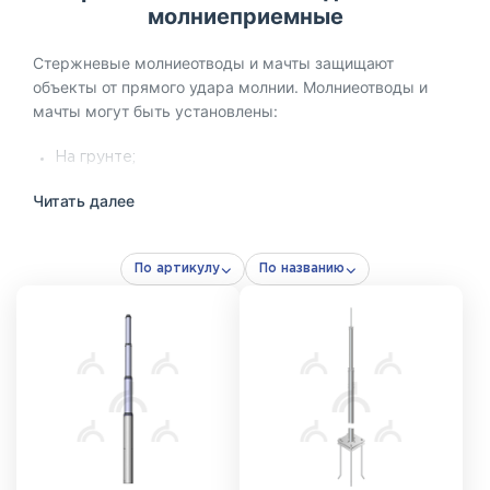
молниеприемные
Стержневые молниеотводы и мачты защищают
объекты от прямого удара молнии. Молниеотводы и
мачты могут быть установлены:
На грунте;
На бетонной поверхности;
Читать далее
На кровле здания;
На фасаде здания.
По артикулу
По названию
Стержневой молниеотвод представляет собой готовую
конструкцию, включающую все необходимые
элементы для закрепления мачты в нужном положении
(элементы заземления в состав молниеотвода не
входят и приобретаются отдельно в зависимости от
типа грунта).
Мачта – основное изделие, которое состоит из секций