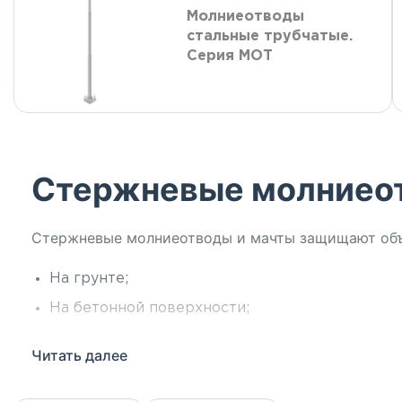
Молниеотводы
стальные трубчатые.
Серия МОТ
Стержневые молниео
Стержневые молниеотводы и мачты защищают объе
На грунте;
На бетонной поверхности;
На кровле здания;
Читать далее
На фасаде здания.