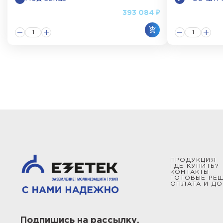
Мачты и молниеотводы секционные типа СММ изго
393 084 ₽
защитную конструкцию от 2,3 до 22,5 метров.
Мачты и молниеотводы телескопические типа СМТ
высоты до 15,5 метров включительно. Все телеск
Чтобы сделать расчет цены проекта, выбрать кон
от импульсных перенапряжений, обратитесь к сотр
области электроэнергетики, мы выполняем заказы
ПРОДУКЦИЯ
ГДЕ КУПИТЬ?
КОНТАКТЫ
ГОТОВЫЕ РЕ
ОПЛАТА И ДО
Подпишись на рассылку,