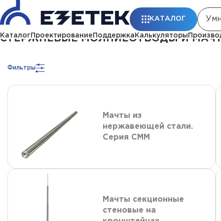
Главная
Каталог
Стержневые молниеотводы и мачты молниеприемны
КАТАЛОГ
Каталог
Проектирование
Поддержка
Калькуляторы
Произво
СТЕРЖНЕВЫЕ МОЛНИЕОТВОДЫ И МАЧТ
Фильтры
Мачты из
нержавеющей стали.
Серия СММ
Мачты секционные
стеновые на