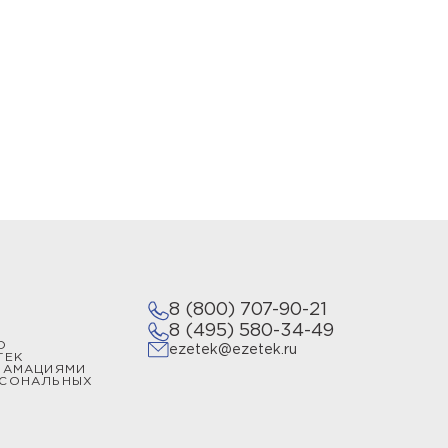
репляются между собой, образуя
 зону защиты от молнии произвольной
ов и комплектов растяжек.
мления или купить устройство защиты
пециализируется на разработках в
ии.
8 (800) 707-90-21
8 (495) 580-34-49
О
ezetek@ezetek.ru
ТЕК
ЛАМАЦИЯМИ
РСОНАЛЬНЫХ