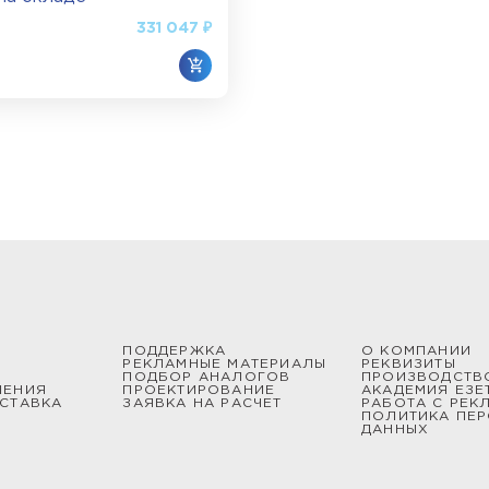
товлены из алюминиевых секций, которые надежно ск
331 047 ₽
 выполнены из стальных секций и позволяют получить
опические изделия закрепляются при помощи подпятник
струкцию молниеотвода, спроектировать систему зазе
удникам по телефону или через онлайн-чат. «Ezetek» с
 любого объема и сложности с доставкой по всей Росс
ПОДДЕРЖКА
О КОМПАНИИ
РЕКЛАМНЫЕ МАТЕРИАЛЫ
РЕКВИЗИТЫ
ПОДБОР АНАЛОГОВ
ПРОИЗВОДСТВ
ШЕНИЯ
ПРОЕКТИРОВАНИЕ
АКАДЕМИЯ ЕЗЕ
СТАВКА
ЗАЯВКА НА РАСЧЕТ
РАБОТА С РЕК
ПОЛИТИКА ПЕ
ДАННЫХ