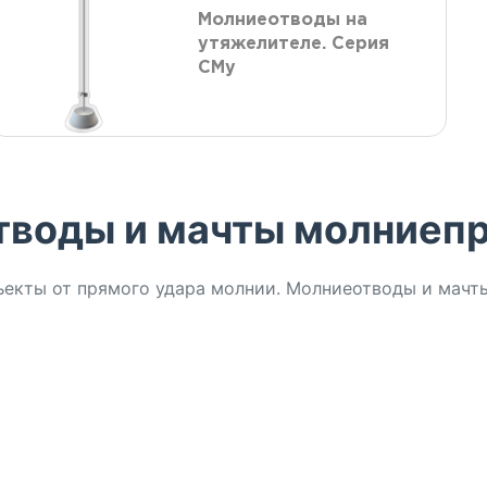
Молниеотводы на
утяжелителе. Серия
СМу
тводы и мачты молниеп
кты от прямого удара молнии. Молниеотводы и мачты