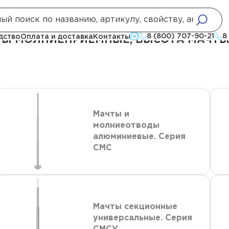
е
Стержневые молниеотводы и мачты молниеприемные, высота мачты, 
8 (800) 707-90-21
8
дство
Оплата и доставка
Контакты
Ы МОЛНИЕПРИЕМНЫЕ, ВЫСОТА МАЧТЫ,
Мачты и
молниеотводы
алюминиевые. Серия
СМС
Мачты секционные
универсальные. Серия