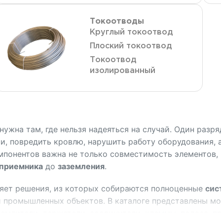
Токоотводы
Круглый токоотвод
Плоский токоотвод
Токоотвод
изолированный
нужна там, где нельзя надеяться на случай. Один разр
и, повредить кровлю, нарушить работу оборудования, 
мпонентов важна не только совместимость элементов,
приемника
до
заземления
.
яет решения, из которых собираются полноценные
сис
 промышленных объектов. В каталоге представлены м
землители, держатели, соединители, клеммы, полоса, п