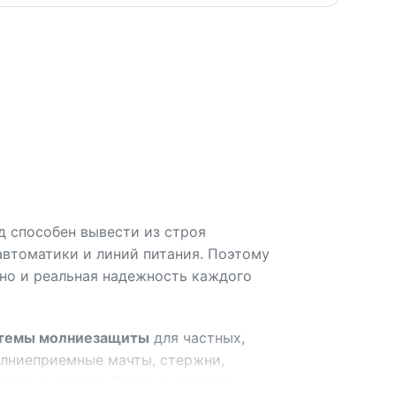
яд способен вывести из строя
автоматики и линий питания. Поэтому
 но и реальная надежность каждого
темы молниезащиты
для частных,
олниеприемные мачты, стержни,
руток и крепеж. Каждый элемент