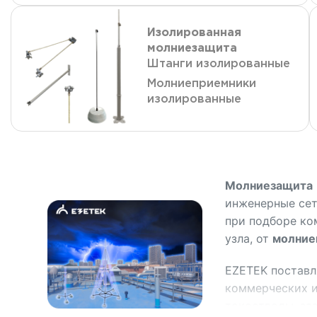
Изолированная
молниезащита
Штанги изолированные
Молниеприемники
изолированные
Молниезащита
инженерные сет
при подборе ко
узла, от
молние
EZETEK поставл
коммерческих и
токоотводы, за