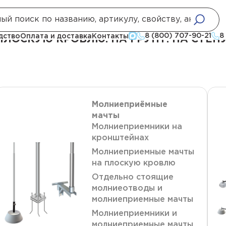
ую кровлю. на грунт. на стену
8 (800) 707-90-21
8
дство
Оплата и доставка
Контакты
ЛОСКУЮ КРОВЛЮ. НА ГРУНТ. НА СТЕН
Молниеприёмные
мачты
Молниеприемники на
кронштейнах
Молниеприемные мачты
на плоскую кровлю
Отдельно стоящие
молниеотводы и
молниеприемные мачты
Молниеприемники и
молниеприемные мачты