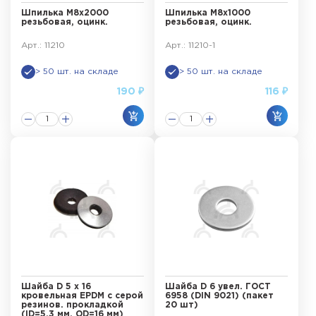
Шпилька М8х2000
Шпилька М8х1000
резьбовая, оцинк.
резьбовая, оцинк.
Арт.: 11210
Арт.: 11210-1
> 50 шт. на складе
> 50 шт. на складе
190 ₽
116 ₽
Шайба D 5 х 16
Шайба D 6 увел. ГОСТ
кровельная EPDM с серой
6958 (DIN 9021) (пакет
резинов. прокладкой
20 шт)
(ID=5.3 мм. OD=16 мм)