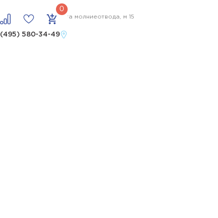
ые. Серия СМГ, высота молниеотвода, м 15
 (495) 580-34-49