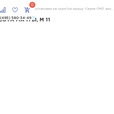
Мачты облегченные для установки на грунт/на крышу. Серия СМЛ, высота мачты, м 11
 (495) 580-34-49
ОТА МАЧТЫ, М 11